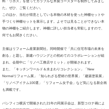
料「リボス」を使ってカラフルな木製コースターを制作してみまし
た。ぜひ、ご覧ください。
このほか、当社が得意としている本物の木材を使った神棚セットや
手づくり神棚セットを展示します。よそでは見ることができない本
物の神棚をご紹介します。神棚に詳しい担当者も常駐しますので、
何でもお聞きください。
主催はリフォーム産業新聞社。同時開催で「共に住宅市場の未来を
創る」と題し、新建ハウジングとの初めてのコラボレーションが組
まれ、会期中に「リノベ工務店サミット」が開催されます。
また、「キッチンワールド＆水まわりコレクション」「New
Normalリフォーム展」「知られざる壁材の世界展」「建築塗装展」
「リノベアイテム100選」「リフォーム女子会」など気になる新企画
も満載です。
パシフィコ横浜で開催された21年の同展示会は、新型コロナ禍によ