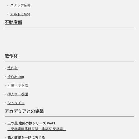
スタッフ紹介
マルトミblog
不動産部
造作材
造作材
造作材blog
不燃・準不燃
押入れ・枕棚
シュタイコ
アカデミアとの協業
三ツ星 建築の旅シリーズ Part1
（泉幸甫建築研究所 建築家 泉幸甫）
森と建築を一緒に考える