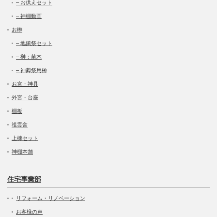
– お供えセット
– 神棚動画
お榊
– 地鎮祭セット
– 榊：苗木
– 神葬祭用榊
お宮・神具
外宮・台座
棚板
祖霊舎
上棟セット
神棚本舗
住宅事業部
リフォーム・リノベーション
お客様の声