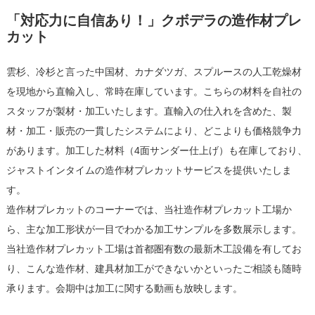
「対応力に自信あり！」クボデラの造作材プレ
カット
雲杉、冷杉と言った中国材、カナダツガ、スプルースの人工乾燥材
を現地から直輸入し、常時在庫しています。こちらの材料を自社の
スタッフが製材・加工いたします。直輸入の仕入れを含めた、製
材・加工・販売の一貫したシステムにより、どこよりも価格競争力
があります。加工した材料（4面サンダー仕上げ）も在庫しており、
ジャストインタイムの造作材プレカットサービスを提供いたしま
す。
造作材プレカットのコーナーでは、当社造作材プレカット工場か
ら、主な加工形状が一目でわかる加工サンプルを多数展示します。
当社造作材プレカット工場は首都圏有数の最新木工設備を有してお
り、こんな造作材、建具材加工ができないかといったご相談も随時
承ります。会期中は加工に関する動画も放映します。