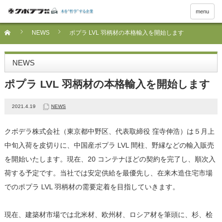
menu
NEWS
ポプラ LVL 羽柄材の本格輸入を開始します
NEWS
ポプラ LVL 羽柄材の本格輸入を開始します
2021.4.19
NEWS
クボデラ株式会社（東京都中野区、代表取締役 窪寺伸浩）は５月上
中旬入荷を皮切りに、中国産ポプラ LVL 間柱、野縁などの輸入販売
を開始いたします。現在、20 コンテナほどの契約を完了し、順次入
荷する予定です。当社では安定供給を最優先し、在来木造住宅市場
でのポプラ LVL 羽柄材の需要定着を目指していきます。
現在、建築材市場では北米材、欧州材、ロシア材を筆頭に、杉、桧