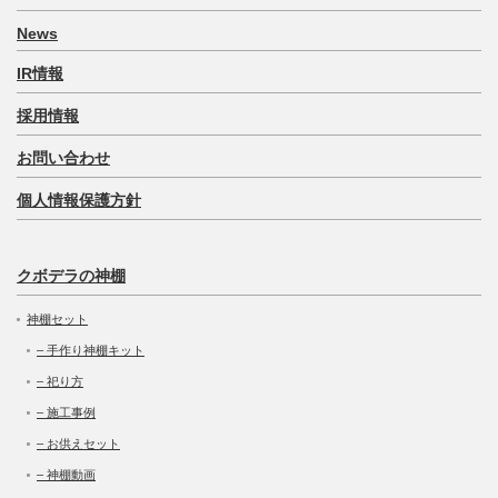
News
IR情報
採用情報
お問い合わせ
個人情報保護方針
クボデラの神棚
神棚セット
– 手作り神棚キット
– 祀り方
– 施工事例
– お供えセット
– 神棚動画