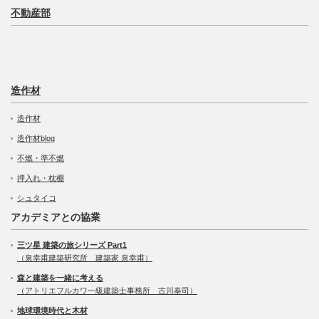
不動産部
造作材
造作材
造作材blog
不燃・準不燃
押入れ・枕棚
シュタイコ
アカデミアとの協業
三ツ星 建築の旅シリーズ Part1
（泉幸甫建築研究所 建築家 泉幸甫）
森と建築を一緒に考える
（アトリエフルカワ一級建築士事務所 古川泰司）
地球環境時代と木材