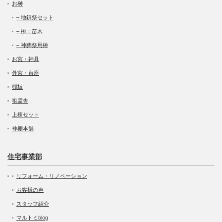
お榊
– 地鎮祭セット
– 榊：苗木
– 神葬祭用榊
お宮・神具
外宮・台座
棚板
祖霊舎
上棟セット
神棚本舗
住宅事業部
リフォーム・リノベーション
お客様の声
スタッフ紹介
マルトミblog