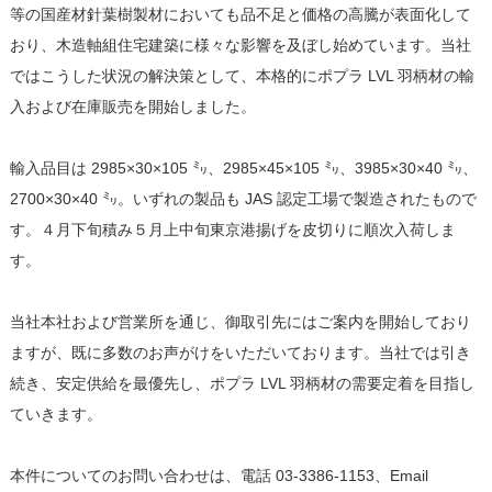
等の国産材針葉樹製材においても品不足と価格の高騰が表面化して
おり、木造軸組住宅建築に様々な影響を及ぼし始めています。当社
ではこうした状況の解決策として、本格的にポプラ LVL 羽柄材の輸
入および在庫販売を開始しました。
輸入品目は 2985×30×105 ㍉、2985×45×105 ㍉、3985×30×40 ㍉、
2700×30×40 ㍉。いずれの製品も JAS 認定工場で製造されたもので
す。４月下旬積み５月上中旬東京港揚げを皮切りに順次入荷しま
す。
当社本社および営業所を通じ、御取引先にはご案内を開始しており
ますが、既に多数のお声がけをいただいております。当社では引き
続き、安定供給を最優先し、ポプラ LVL 羽柄材の需要定着を目指し
ていきます。
本件についてのお問い合わせは、電話 03-3386-1153、Email