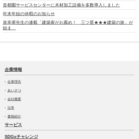
首都圏サービスセンターに木材加工設備を多数導入しました
年末年始の休暇のお知らせ
泉幸甫先生の連載「建築家がお薦め！ 三ツ星★★★建築の旅」が
始ま…
企業情報
企業理念
あいさつ
会社概要
沿革
書籍紹介
サービス
SDGsチャレンジ