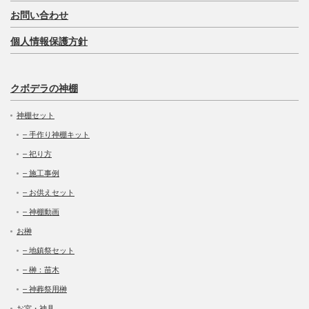
お問い合わせ
個人情報保護方針
クボデラの神棚
神棚セット
– 手作り神棚キット
– 祀り方
– 施工事例
– お供えセット
– 神棚動画
お榊
– 地鎮祭セット
– 榊：苗木
– 神葬祭用榊
お宮・神具