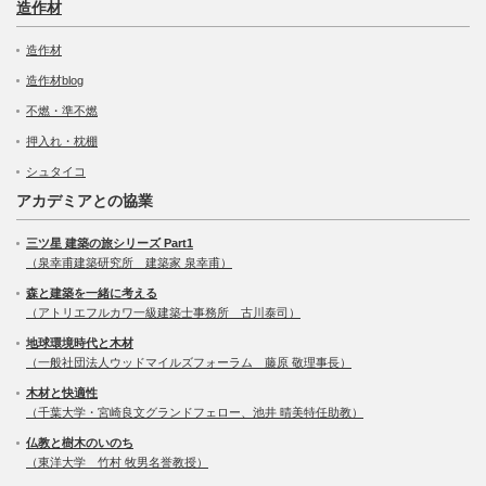
造作材
造作材
造作材blog
不燃・準不燃
押入れ・枕棚
シュタイコ
アカデミアとの協業
三ツ星 建築の旅シリーズ Part1
（泉幸甫建築研究所 建築家 泉幸甫）
森と建築を一緒に考える
（アトリエフルカワ一級建築士事務所 古川泰司）
地球環境時代と木材
（一般社団法人ウッドマイルズフォーラム 藤原 敬理事長）
木材と快適性
（千葉大学・宮崎良文グランドフェロー、池井 晴美特任助教）
仏教と樹木のいのち
（東洋大学 竹村 牧男名誉教授）