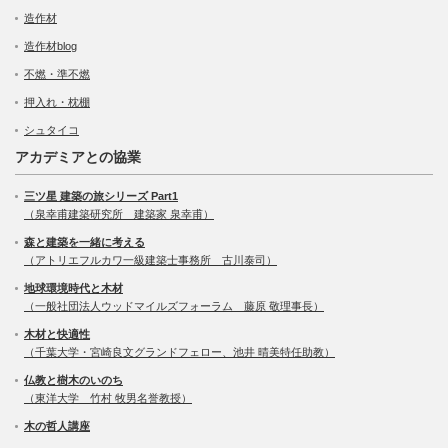
造作材
造作材blog
不燃・準不燃
押入れ・枕棚
シュタイコ
アカデミアとの協業
三ツ星 建築の旅シリーズ Part1
（泉幸甫建築研究所 建築家 泉幸甫）
森と建築を一緒に考える
（アトリエフルカワ一級建築士事務所 古川泰司）
地球環境時代と木材
（一般社団法人ウッドマイルズフォーラム 藤原 敬理事長）
木材と快適性
（千葉大学・宮崎良文グランドフェロー、池井 晴美特任助教）
仏教と樹木のいのち
（東洋大学 竹村 牧男名誉教授）
木の哲人講座