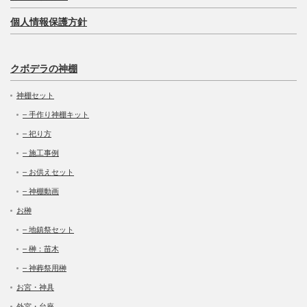
個人情報保護方針
クボデラの神棚
神棚セット
– 手作り神棚キット
– 祀り方
– 施工事例
– お供えセット
– 神棚動画
お榊
– 地鎮祭セット
– 榊：苗木
– 神葬祭用榊
お宮・神具
外宮・台座