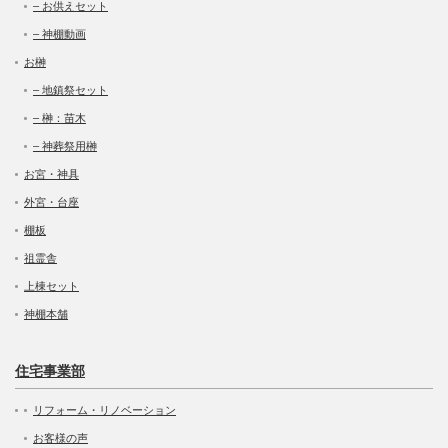
– お供えセット
– 神棚動画
お榊
– 地鎮祭セット
– 榊：苗木
– 神葬祭用榊
お宮・神具
外宮・台座
棚板
祖霊舎
上棟セット
神棚本舗
住宅事業部
リフォーム・リノベーション
お客様の声