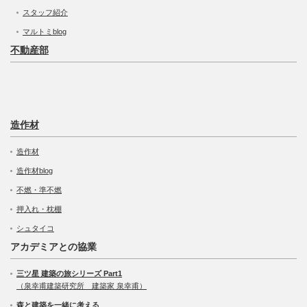
スタッフ紹介
マルトミblog
不動産部
造作材
造作材
造作材blog
不燃・準不燃
押入れ・枕棚
シュタイコ
アカデミアとの協業
三ツ星 建築の旅シリーズ Part1
（泉幸甫建築研究所 建築家 泉幸甫）
森と建築を一緒に考える